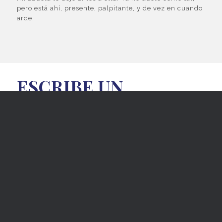
pero está ahí, presente, palpitante, y de vez en cuando
arde.
ESCRIBE UN
MENSAJE
Tu dirección de correo electrónico no será publicada.
Los
campos requeridos están marcados
*
Comentario
*