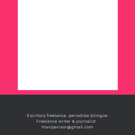
· Escritora freelance, periodista bilingüe ·
Freelance writer & journalist ·
maviparraor@gmail.com