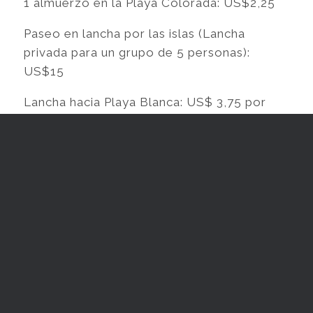
1 almuerzo en la Playa Colorada: US$2,25
Paseo en lancha por las islas (Lancha
privada para un grupo de 5 personas):
US$15
Lancha hacia Playa Blanca: US$ 3,75 por
pasajero
1 cerveza: US$ 0,37
1 empanada: US$ 0,18
TAMBIEN PUEDE